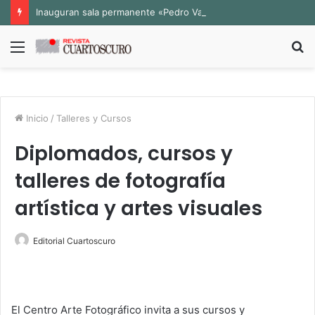
Inauguran sala permanente «Pedro Valtierra» en la Fototeca de Zacatecas
Menú
B
p
Inicio
/
Talleres y Cursos
Diplomados, cursos y
talleres de fotografía
artística y artes visuales
Editorial Cuartoscuro
El Centro Arte Fotográfico invita a sus cursos y