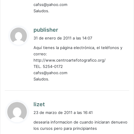
cafss@yahoo.com
Saludos.
d
publisher
i
31 de enero de 2011 a las 14:07
c
Aquí tienes la página electrónica, el teléfonos y
e
correo:
:
http://www.centroartefotografico.org/
TEL. 5254-0172
cafss@yahoo.com
Saludos.
d
lizet
i
23 de marzo de 2011 a las 16:41
c
desearia informacion de cuando iniciaran denuevo
e
los cursos pero para principiantes
: