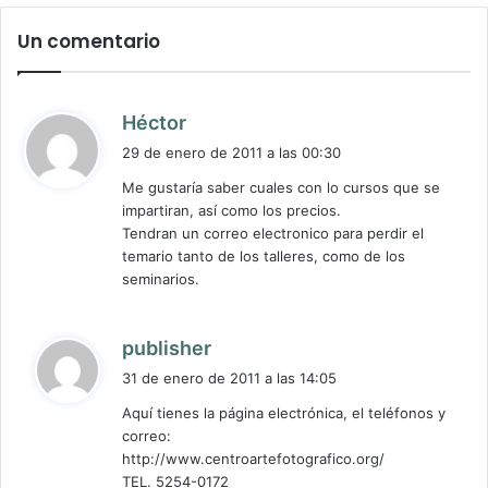
Un comentario
d
Héctor
i
29 de enero de 2011 a las 00:30
c
Me gustaría saber cuales con lo cursos que se
e
impartiran, así como los precios.
:
Tendran un correo electronico para perdir el
temario tanto de los talleres, como de los
seminarios.
d
publisher
i
31 de enero de 2011 a las 14:05
c
Aquí tienes la página electrónica, el teléfonos y
e
correo:
:
http://www.centroartefotografico.org/
TEL. 5254-0172