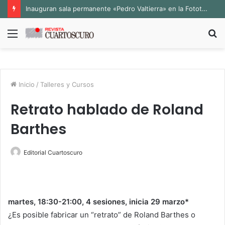
Inauguran sala permanente «Pedro Valtierra» en la Fototeca de Zacatecas
Menú
B
p
Inicio
/
Talleres y Cursos
Retrato hablado de Roland
Barthes
Editorial Cuartoscuro
martes, 18:30-21:00, 4 sesiones, inicia 29 marzo*
¿Es posible fabricar un “retrato” de Roland Barthes o