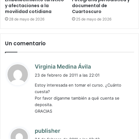
y afectaciones a la
documental de
movilidad cotidiana
Cuartoscuro
28 de mayo de 2026
25 de mayo de 2026
Un comentario
d
Virginia Medina Ávila
i
23 de febrero de 2011 a las 22:01
c
Estoy interesada en tomar el curso. ¿Cuánto
e
cuesta?
:
Por favor díganme también a qué cuenta se
deposita.
GRACIAS
d
publisher
i