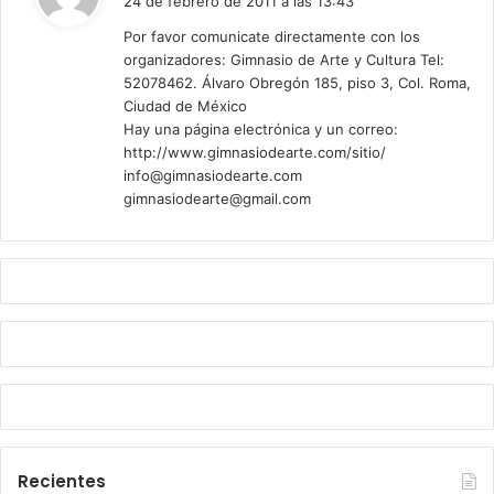
24 de febrero de 2011 a las 13:43
c
Por favor comunicate directamente con los
e
organizadores: Gimnasio de Arte y Cultura Tel:
:
52078462. Álvaro Obregón 185, piso 3, Col. Roma,
Ciudad de México
Hay una página electrónica y un correo:
http://www.gimnasiodearte.com/sitio/
info@gimnasiodearte.com
gimnasiodearte@gmail.com
Recientes