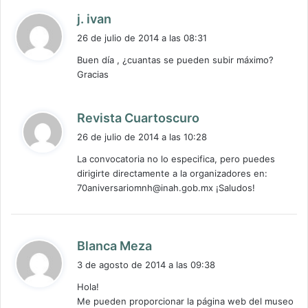
d
j. ivan
i
26 de julio de 2014 a las 08:31
c
Buen día , ¿cuantas se pueden subir máximo?
e
Gracias
:
d
Revista Cuartoscuro
i
26 de julio de 2014 a las 10:28
c
La convocatoria no lo especifica, pero puedes
e
dirigirte directamente a la organizadores en:
:
70aniversariomnh@inah.gob.mx
¡Saludos!
d
Blanca Meza
i
3 de agosto de 2014 a las 09:38
c
Hola!
e
Me pueden proporcionar la página web del museo
: