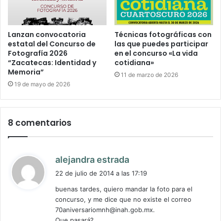
Lanzan convocatoria
Técnicas fotográficas con
estatal del Concurso de
las que puedes participar
Fotografía 2026
en el concurso «La vida
“Zacatecas: Identidad y
cotidiana»
Memoria”
11 de marzo de 2026
19 de mayo de 2026
8 comentarios
d
alejandra estrada
i
22 de julio de 2014 a las 17:19
c
buenas tardes, quiero mandar la foto para el
e
concurso, y me dice que no existe el correo
:
70aniversariomnh@inah.gob.mx
.
Que pasará?