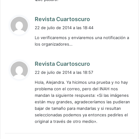
d
Revista Cuartoscuro
i
22 de julio de 2014 a las 18:44
c
Lo verificaremos y enviaremos una notificación a
e
los organizadores…
:
d
Revista Cuartoscuro
i
22 de julio de 2014 a las 18:57
c
Hola, Alejandra. Ya hicimos una prueba y no hay
e
problema con el correo, pero del INAH nos
:
mandan la siguiente respuesta: «Si las imágenes
están muy grandes, agradeceríamos las pudieran
bajar de tamaño para mandarlas y si resultan
seleccionadas podemos ya entonces pedirles el
original a través de otro medio».