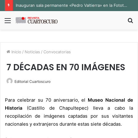
Inauguran sala permanente «Pedro Valtierra» en la Fototeca de Zacatecas
Menú
B
p
Inicio
/
Noticias
/
Convocatorias
7 DÉCADAS EN 70 IMÁGENES
Editorial Cuartoscuro
Para celebrar su 70 aniversario, el
Museo Nacional de
Historia
(Castillo de Chapultepec) lleva a cabo la
recopilación de imágenes captadas por sus visitantes
nacionales y extranjeros durante estas siete décadas.