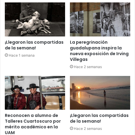
¡Llegaron las compartidas
La peregrinación
de la semana!
guadalupana inspira la
nueva exposición de Irving
Hace 1 semana
Villegas
Hace 2 semanas
Reconocen a alumno de
¡Llegaron las compartidas
Talleres Cuartoscuro por
de la semana!
mérito académico en la
Hace 2 semanas
UAM