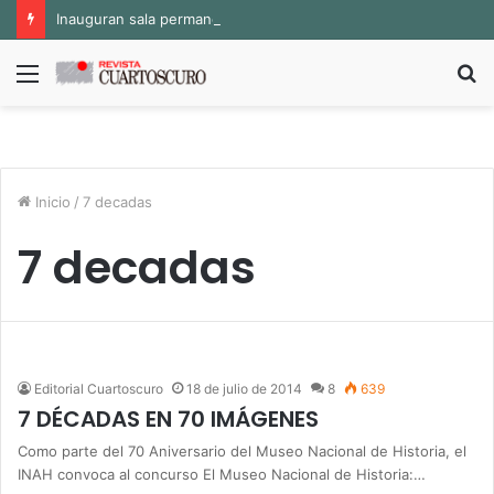
Inauguran sala permanente «Pedro Valtierra» en la Fototeca de Zacatecas
Menú
B
p
Inicio
/
7 decadas
7 decadas
Editorial Cuartoscuro
18 de julio de 2014
8
639
7 DÉCADAS EN 70 IMÁGENES
Como parte del 70 Aniversario del Museo Nacional de Historia, el
INAH convoca al concurso El Museo Nacional de Historia:…