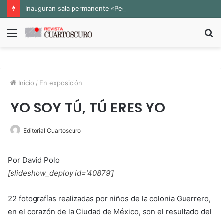
Inauguran sala permanente «Pedro Valtierra» en la Fototeca de Zacatecas
Menú
B
p
Inicio
/
En exposición
YO SOY TÚ, TÚ ERES YO
Editorial Cuartoscuro
Por David Polo
[slideshow_deploy id=’40879′]
22 fotografías realizadas por niños de la colonia Guerrero,
en el corazón de la Ciudad de México, son el resultado del