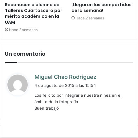
Reconocen a alumno de
¡Llegaron las compartidas
Talleres Cuartoscuro por
de la semana!
mérito académico en la
Hace 2 semanas
UAM
Hace 2 semanas
Un comentario
d
Miguel Chao Rodríguez
i
4 de agosto de 2015 a las 15:54
c
Los felicito por integrar a nuestra niñez en el
e
ámbito de la fotografía
:
Buen trabajo