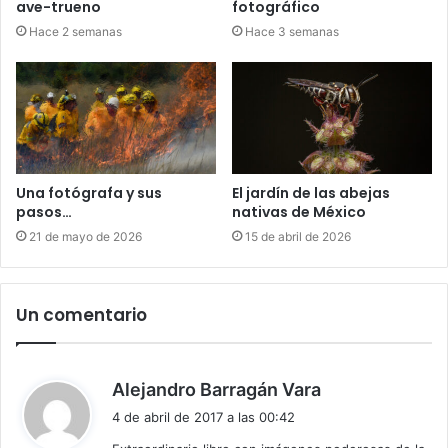
ave-trueno
fotográfico
Hace 2 semanas
Hace 3 semanas
Una fotógrafa y sus
El jardín de las abejas
pasos…
nativas de México
21 de mayo de 2026
15 de abril de 2026
Un comentario
d
Alejandro Barragán Vara
i
4 de abril de 2017 a las 00:42
c