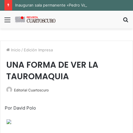
Inauguran sala permanente «Pedro Valtierra» en la Fototeca de Zacatecas
Menú
B
p
Inicio
/
Edición Impresa
UNA FORMA DE VER LA
TAUROMAQUIA
Editorial Cuartoscuro
Por David Polo