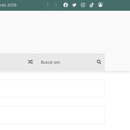
Facebook
Twitter
Instagram
TikTok
Acceso
ards 2026
Publicación
Buscar
al
por
azar