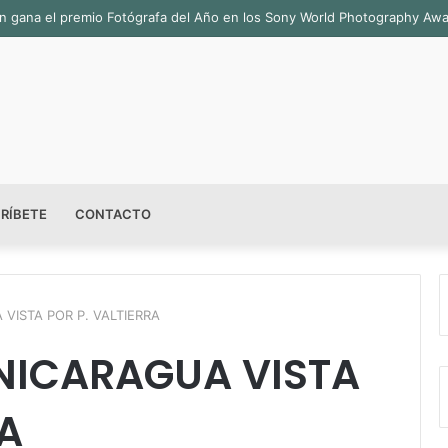
bián gana el premio Fotógrafa del Año en los Sony World Photography Aw
RÍBETE
CONTACTO
 VISTA POR P. VALTIERRA
 NICARAGUA VISTA
RA