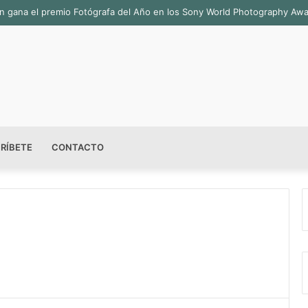
sala permanente «Pedro Valtierra» en la Fototeca de Zacatecas
RÍBETE
CONTACTO