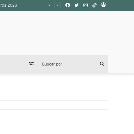
Facebook
Twitter
Instagram
TikTok
Acceso
Publicación
Buscar
al
por
azar