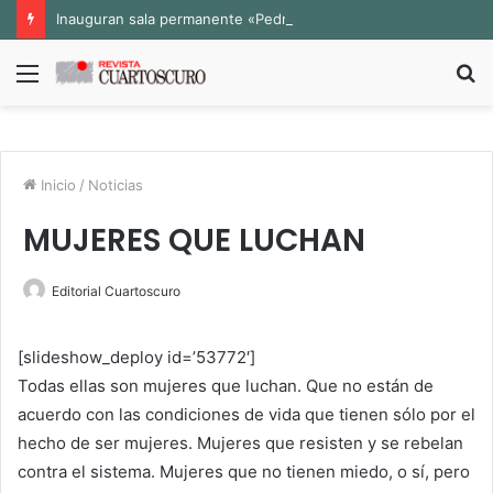
Inauguran sala permanente «Pedro Valtierra» en la Fototeca de Zacatecas
Menú
B
p
Inicio
/
Noticias
MUJERES QUE LUCHAN
Editorial Cuartoscuro
[slideshow_deploy id=’53772′]
Todas ellas son mujeres que luchan. Que no están de
acuerdo con las condiciones de vida que tienen sólo por el
hecho de ser mujeres. Mujeres que resisten y se rebelan
contra el sistema. Mujeres que no tienen miedo, o sí, pero