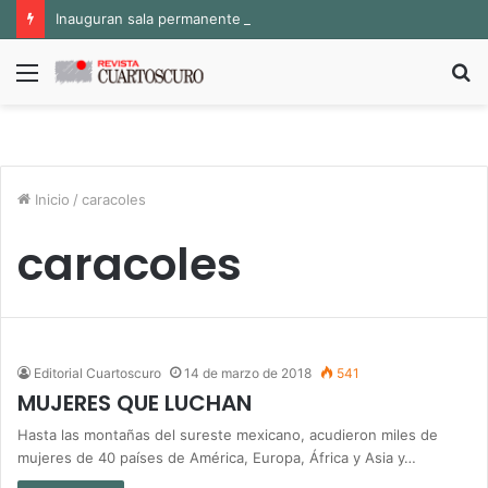
Inauguran sala permanente «Pedro Valtierra» en la Fototeca de Zacatecas
Menú
B
p
Inicio
/
caracoles
caracoles
Editorial Cuartoscuro
14 de marzo de 2018
541
MUJERES QUE LUCHAN
Hasta las montañas del sureste mexicano, acudieron miles de
mujeres de 40 países de América, Europa, África y Asia y…