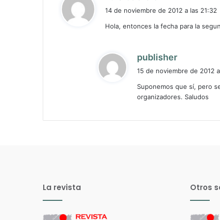
i
14 de noviembre de 2012 a las 21:32
c
Hola, entonces la fecha para la segu
e
:
d
publisher
i
15 de noviembre de 2012 a
c
Suponemos que sí, pero se
e
organizadores. Saludos
:
La revista
Otros s