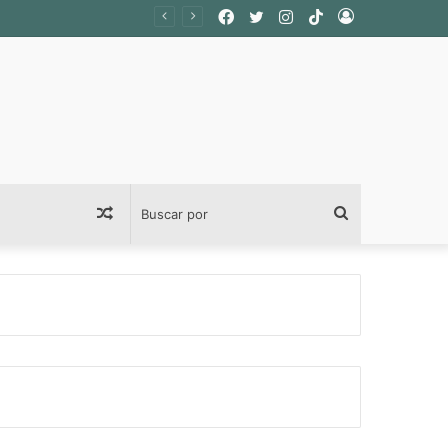
Facebook
Twitter
Instagram
TikTok
Acceso
Publicación
Buscar
al
por
azar