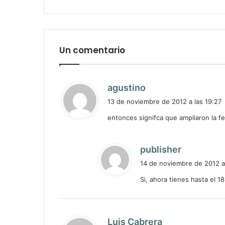
Un comentario
d
agustino
i
13 de noviembre de 2012 a las 19:27
c
entonces signifca que ampliaron la f
e
:
d
publisher
i
14 de noviembre de 2012 a 
c
Si, ahora tienes hasta el 1
e
:
d
Luis Cabrera