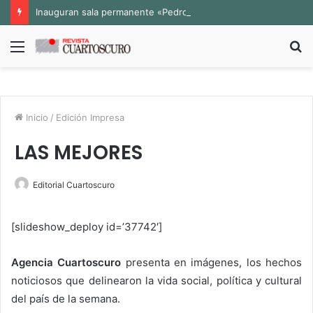
Inauguran sala permanente «Pedro Valtierra» en la Fototeca de Zacatecas
Menú
B
p
Inicio
/
Edición Impresa
LAS MEJORES
Editorial Cuartoscuro
[slideshow_deploy id=’37742′]
Agencia Cuartoscuro
presenta en imágenes, los hechos
noticiosos que delinearon la vida social, política y cultural
del país de la semana.