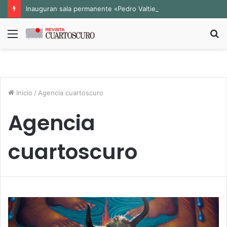
Inauguran sala permanente «Pedro Valtierra» en la Fototeca de Zacatecas
Menú
B
p
Inicio
/
Agencia cuartoscuro
Agencia
cuartoscuro