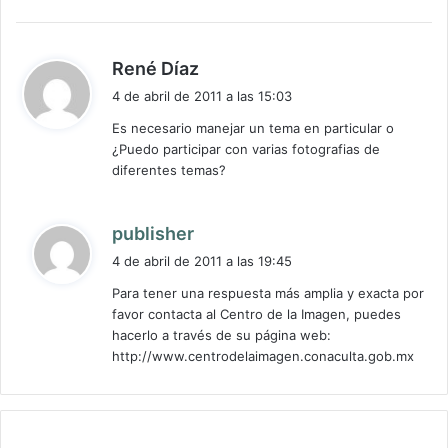
d
René Díaz
i
4 de abril de 2011 a las 15:03
c
Es necesario manejar un tema en particular o
e
¿Puedo participar con varias fotografias de
:
diferentes temas?
d
publisher
i
4 de abril de 2011 a las 19:45
c
Para tener una respuesta más amplia y exacta por
e
favor contacta al Centro de la Imagen, puedes
:
hacerlo a través de su página web:
http://www.centrodelaimagen.conaculta.gob.mx