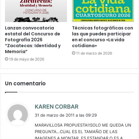
Lanzan convocatoria
Técnicas fotográficas con
estatal del Concurso de
las que puedes participar
Fotografía 2026
en el concurso «La vida
“Zacatecas: Identidad y
cotidiana»
Memoria”
11 de marzo de 2026
19 de mayo de 2026
Un comentario
d
KAREN CORBAR
i
31 de marzo de 2011 a las 09:29
c
MARAVILLOSA PROPUESTA!!SOLO ME QUEDA UN
e
PREGUNTA…CUAL ES EL TAMAÑO DE LAS
:
IMAGENES A MONTAR..ES ESTANDAR O ES A