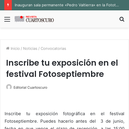
Inauguran sala permanente «Pedro Valtierra» en la Fototeca de Zacatecas
Menú
B
p
Inicio
/
Noticias
/
Convocatorias
Inscribe tu exposición en el
festival Fotoseptiembre
Editorial Cuartoscuro
Inscribe tu exposición fotográfica en el festival
Fotoseptiembre. Puedes hacerlo antes del 3 de junio,
fecha en que vence el plazo de recepción, a las 15:00