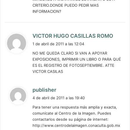
CRITERIO.DONDE PUEDO PEDIR MAS
INFORMACION?
d
VICTOR HUGO CASILLAS ROMO
i
1 de abril de 2011 a las 12:04
c
NO ME QUEDA CLARO SI VAN A APOYAR
e
EXPOSICIONES, IMPRIMIR UN LIBRO O PARA QUÉ
:
ES EL REGISTRO DE FOTOSEPTIEMBRE. ATTE
VICTOR CASILAS
d
publisher
i
4 de abril de 2011 a las 19:40
c
Para tener una respuesta más amplia y exacta,
e
comunícate al Centro de la Imagen. Puedes
:
contactarlos desde su página de internet:
http://www.centrodelaimagen.conaculta.gob.mx