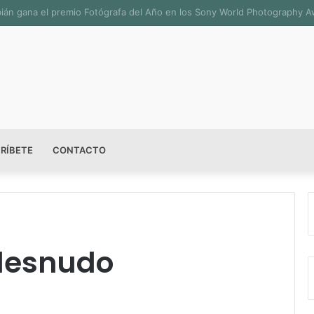
n sala permanente «Pedro Valtierra» en la Fototeca de Zacatecas
RÍBETE
CONTACTO
 desnudo