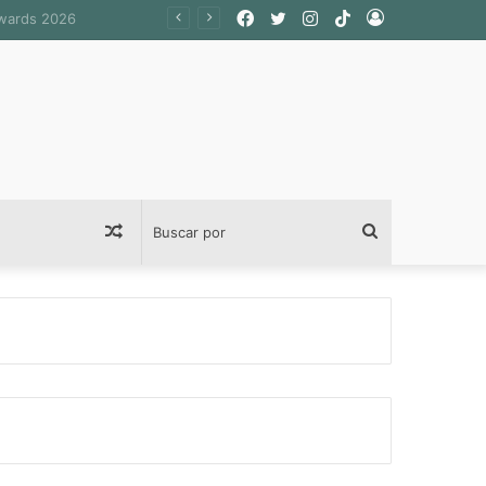
Facebook
Twitter
Instagram
TikTok
Acceso
Publicación
Buscar
al
por
azar