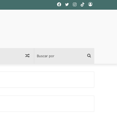
Facebook
Twitter
Instagram
TikTok
Acceso
Publicación
Buscar
al
por
azar