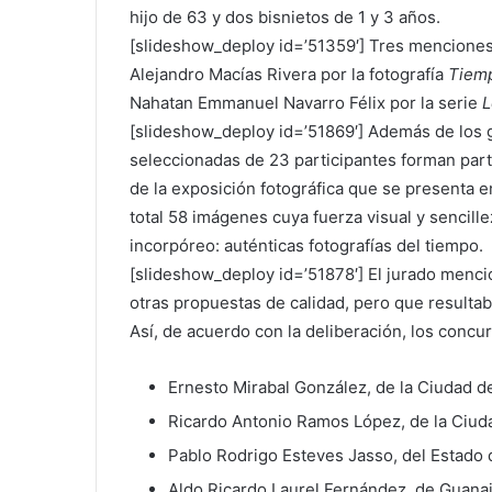
hijo de 63 y dos bisnietos de 1 y 3 años.
[slideshow_deploy id=’51359′] Tres menciones 
Alejandro Macías Rivera por la fotografía
Tiem
Nahatan Emmanuel Navarro Félix por la serie
L
[slideshow_deploy id=’51869′] Además de los g
seleccionadas de 23 participantes forman part
de la exposición fotográfica que se presenta e
total 58 imágenes cuya fuerza visual y sencillez
incorpóreo: auténticas fotografías del tiempo.
[slideshow_deploy id=’51878′] El jurado mencio
otras propuestas de calidad, pero que resulta
Así, de acuerdo con la deliberación, los concu
Ernesto Mirabal González, de la Ciudad d
Ricardo Antonio Ramos López, de la Ciud
Pablo Rodrigo Esteves Jasso, del Estado 
Aldo Ricardo Laurel Fernández, de Guanaj