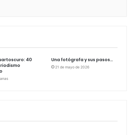
uartoscuro: 40
Una fotógrafa y sus pasos…
eriodismo
21 de mayo de 2026
o
manas