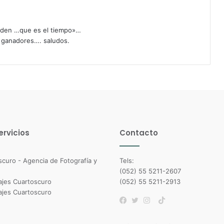
enden …que es el tiempo»…
s ganadores…. saludos.
ervicios
Contacto
Tels:
(052) 55 5211-2607
(052) 55 5211-2913
TikTok
Facebook
Twitter
Instagram