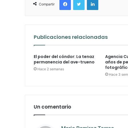
Compartir
Publicaciones relacionadas
El poder del cóndor: La tenaz
Agencia C
permanencia del ave-trueno
años de p
fotográfic
Hace 2 semanas
Hace 3 se
Un comentario
d