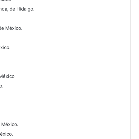
nda, de Hidalgo.
.
de México.
xico.
 México
o.
e México.
éxico.