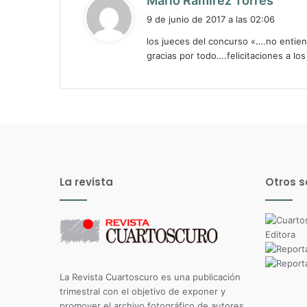
Mario Ramirez Torres
i
9 de junio de 2017 a las 02:06
c
los jueces del concurso «….no enti
e
gracias por todo….felicitaciones a lo
:
La revista
Otros s
La Revista Cuartoscuro es una publicación
trimestral con el objetivo de exponer y
promover el archivo fotográfico de autores