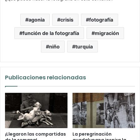
agonia
crisis
fotografía
función de la fotografía
migración
niño
turquia
Publicaciones relacionadas
¡Llegaron las compartidas
La peregrinación
de la semana!
guadalupana inspira la