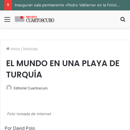
Inauguran sala permanente «Pedro Valtierra» en la Fototeca de Zacatecas
Menú
B
p
Inicio
/
Noticias
EL MUNDO EN UNA PLAYA DE
TURQUÍA
Editorial Cuartoscuro
Foto tomada de internet
Por David Polo