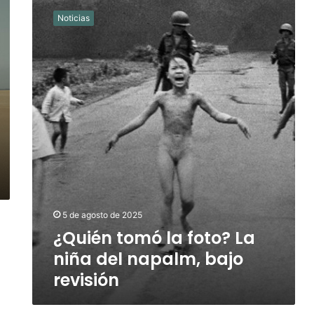
tomó
Noticias
la
foto?
La
niña
del
napalm,
bajo
revisión
5 de agosto de 2025
¿Quién tomó la foto? La
niña del napalm, bajo
revisión