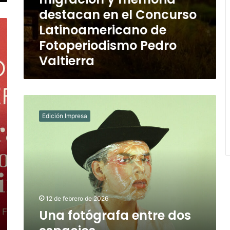
destacan en el Concurso
Latinoamericano de
Fotoperiodismo Pedro
Valtierra
Una
fotógrafa
Edición Impresa
entre
dos
espacios…
12 de febrero de 2026
Una fotógrafa entre dos