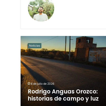
Rodrigo
Anguas
Noticias
Orozco:
historias
de
campo
y
luz
8 de julio de 2026
Rodrigo Anguas Orozco:
historias de campo y luz