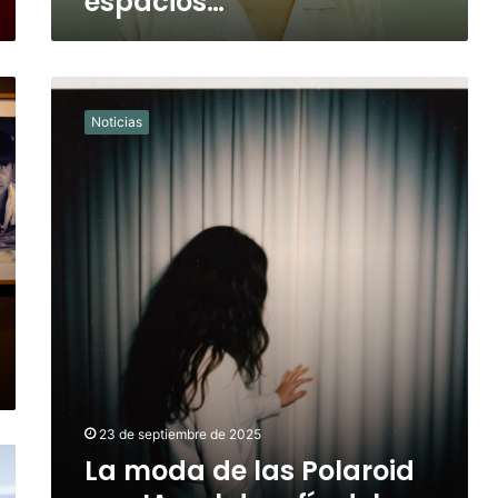
espacios…
La
moda
Noticias
de
las
Polaroid
con
IA
y
el
desafío
del
testimonio
fotográfico
23 de septiembre de 2025
La moda de las Polaroid