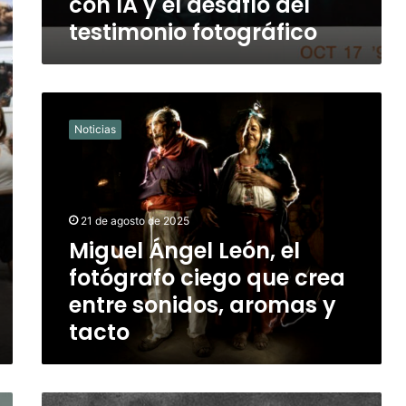
con IA y el desafío del
testimonio fotográfico
Miguel
Ángel
Noticias
León,
el
fotógrafo
ciego
que
21 de agosto de 2025
crea
Miguel Ángel León, el
entre
fotógrafo ciego que crea
sonidos,
aromas
entre sonidos, aromas y
y
tacto
tacto
¿Quién