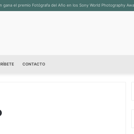
sala permanente «Pedro Valtierra» en la Fototeca de Zacatecas
RÍBETE
CONTACTO
o