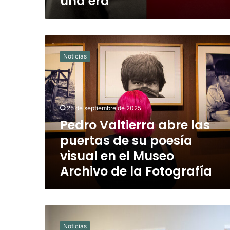
una era
Pedro
Valtierra
Noticias
abre
las
puertas
de
su
25 de septiembre de 2025
poesía
Pedro Valtierra abre las
visual
puertas de su poesía
en
el
visual en el Museo
Museo
Archivo de la Fotografía
Archivo
de
la
Fotografía
Cuartoscuro
inaugura
Noticias