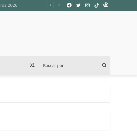
Facebook
Twitter
Instagram
TikTok
Acceso
Publicación
Buscar
al
por
azar