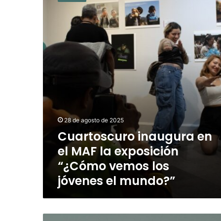
en
el
MAF
la
exposición
“¿Cómo
vemos
los
jóvenes
el
mundo?”
28 de agosto de 2025
Cuartoscuro inaugura en
el MAF la exposición
“¿Cómo vemos los
jóvenes el mundo?”
World