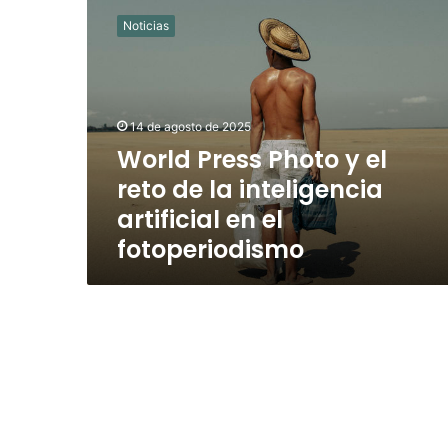
Press
Noticias
Photo
y
el
reto
de
14 de agosto de 2025
la
World Press Photo y el
inteligencia
reto de la inteligencia
artificial
en
artificial en el
el
fotoperiodismo
fotoperiodismo