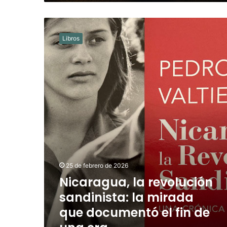
Nicaragua,
la
Libros
revolución
sandinista:
la
mirada
que
documentó
el
fin
de
una
era
25 de febrero de 2026
Nicaragua, la revolución
sandinista: la mirada
que documentó el fin de