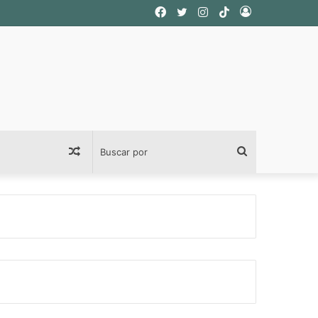
Facebook
Twitter
Instagram
TikTok
Acceso
Publicación
Buscar
al
por
azar