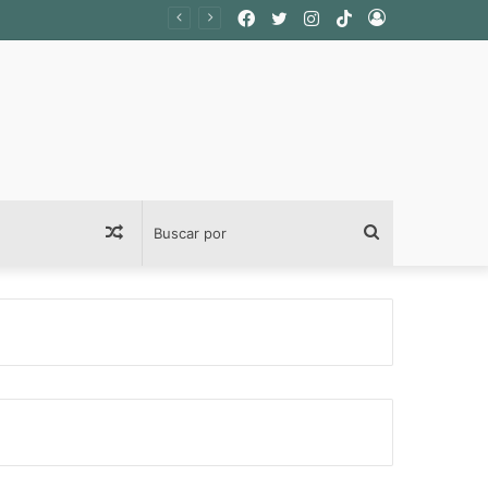
Facebook
Twitter
Instagram
TikTok
Acceso
Publicación
Buscar
al
por
azar