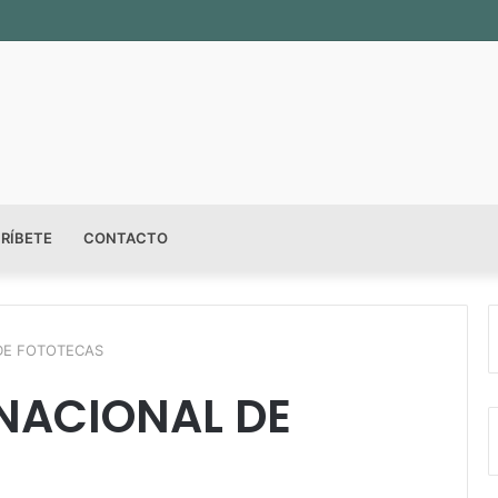
n sala permanente «Pedro Valtierra» en la Fototeca de Zacatecas
RÍBETE
CONTACTO
DE FOTOTECAS
 NACIONAL DE