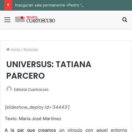
Inauguran sala permanente «Pedro Valtierra» en la Fototeca de Zacatecas
Menú
B
p
Inicio
/
Noticias
UNIVERSUS: TATIANA
PARCERO
Editorial Cuartoscuro
[slideshow_deploy id=’34443′]
Texto: María José Martínez
A la par que creamos
un vínculo con aquel entorno