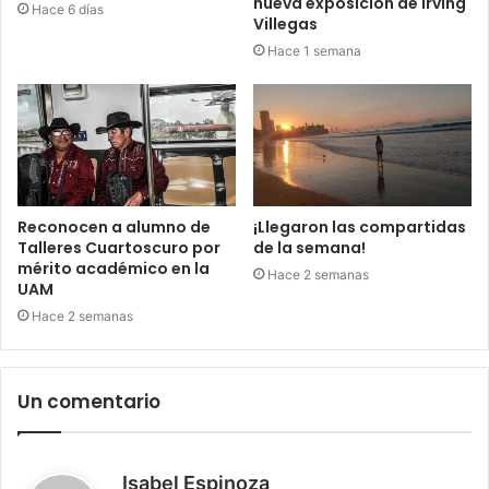
nueva exposición de Irving
Hace 6 días
Villegas
Hace 1 semana
Reconocen a alumno de
¡Llegaron las compartidas
Talleres Cuartoscuro por
de la semana!
mérito académico en la
Hace 2 semanas
UAM
Hace 2 semanas
Un comentario
d
Isabel Espinoza