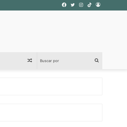
Facebook
Twitter
Instagram
TikTok
Acceso
Publicación
Buscar
al
por
azar