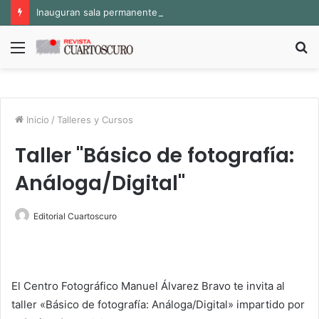
Inauguran sala permanente «Pedro Valtierra» en la Fototeca de Zacatecas
Menú
B
p
Inicio
/
Talleres y Cursos
Taller "Básico de fotografía:
Análoga/Digital"
Editorial Cuartoscuro
El Centro Fotográfico Manuel Álvarez Bravo te invita al
taller «Básico de fotografía: Análoga/Digital» impartido por