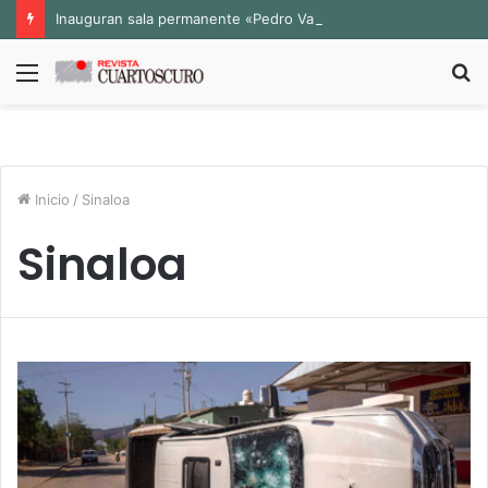
Inauguran sala permanente «Pedro Valtierra» en la Fototeca de Zacatecas
Menú
B
p
Inicio
/
Sinaloa
Sinaloa