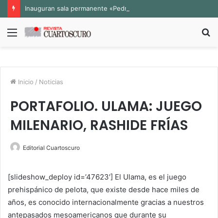
Inauguran sala permanente «Pedro Valtierra» en la Fototeca de Zacatecas
Menú
B
p
Inicio
/
Noticias
PORTAFOLIO. ULAMA: JUEGO
MILENARIO, RASHIDE FRÍAS
Editorial Cuartoscuro
[slideshow_deploy id=’47623′] El Ulama, es el juego
prehispánico de pelota, que existe desde hace miles de
años, es conocido internacionalmente gracias a nuestros
antepasados mesoamericanos que durante su