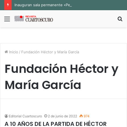
Inauguran sala permanente «Pedro Valtierra» en la Fototeca de Zacatecas
Menú
B
p
Inicio
/
Fundación Héctor y María García
Fundación Héctor y
María García
Editorial Cuartoscuro
2 de junio de 2022
974
A 10 AÑOS DE LA PARTIDA DE HÉCTOR