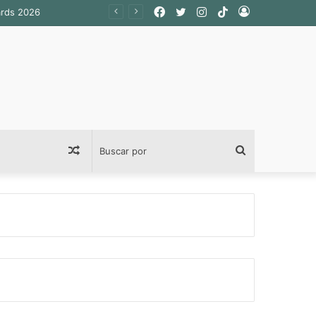
Facebook
Twitter
Instagram
TikTok
Acceso
Publicación
Buscar
al
por
azar