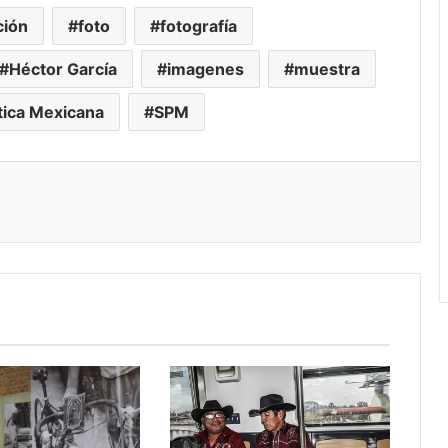
ción
foto
fotografía
Héctor García
imagenes
muestra
stica Mexicana
SPM