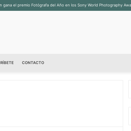
bián gana el premio Fotógrafa del Año en los Sony World Photography Aw
RÍBETE
CONTACTO