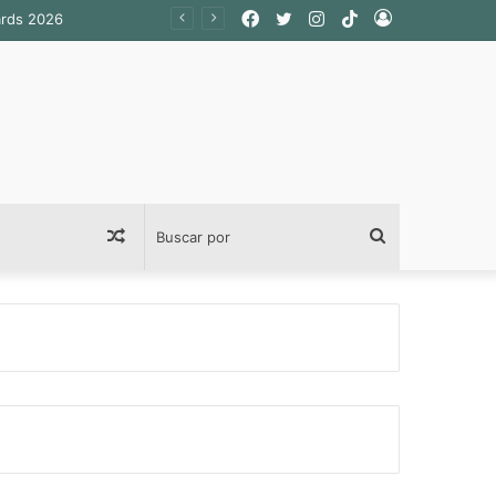
Facebook
Twitter
Instagram
TikTok
Acceso
ards 2026
Publicación
Buscar
al
por
azar