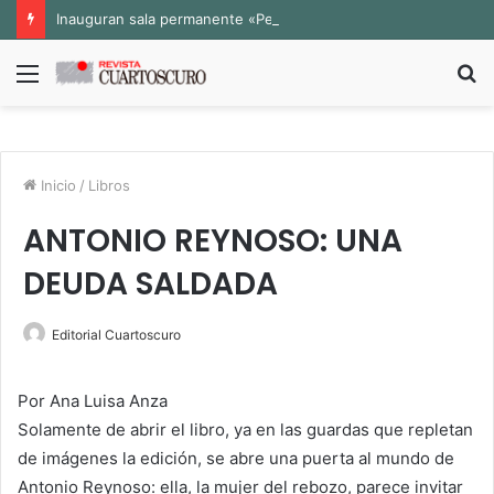
Inauguran sala permanente «Pedro Valtierra» en la Fototeca de Zacatecas
Menú
B
p
Inicio
/
Libros
ANTONIO REYNOSO: UNA
DEUDA SALDADA
Editorial Cuartoscuro
Por Ana Luisa Anza
Solamente de abrir el libro, ya en las guardas que repletan
de imágenes la edición, se abre una puerta al mundo de
Antonio Reynoso: ella, la mujer del rebozo, parece invitar