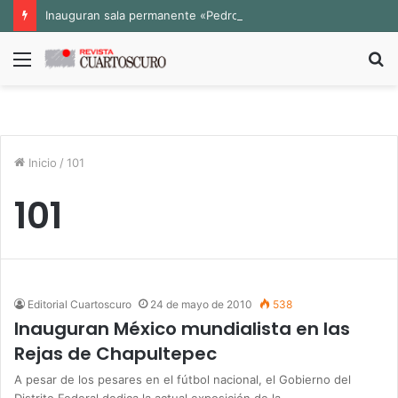
Inauguran sala permanente «Pedro Valtierra» en la Fototeca de Zacatecas
Menú
B
p
Inicio
/
101
101
Editorial Cuartoscuro
24 de mayo de 2010
538
Inauguran México mundialista en las
Rejas de Chapultepec
A pesar de los pesares en el fútbol nacional, el Gobierno del
Distrito Federal dedica la actual exposición de la…