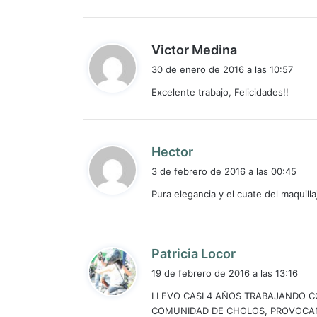
d
Victor Medina
i
30 de enero de 2016 a las 10:57
c
Excelente trabajo, Felicidades!!
e
:
d
Hector
i
3 de febrero de 2016 a las 00:45
c
Pura elegancia y el cuate del maquil
e
:
d
Patricia Locor
i
19 de febrero de 2016 a las 13:16
c
LLEVO CASI 4 AÑOS TRABAJANDO C
e
COMUNIDAD DE CHOLOS, PROVOCAN
: