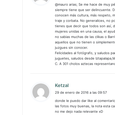
@mauro arias; Se me hace de muy pés
e
siempre tiene que ser delincuente. D
:
conocen más cultura, más respeto, 
traje y corbata. No generalices, no 
tienes que decir que todos son así, 
mujeres unidas en una causa, el ayud
no sabias muchas de las clikas o Bar
aquellos que no tienen o simplemente
juzgues sin conocer.
Felicidades al fotógrafo, y saludos p
juguetes, saludos desde Iztapalapa,M
C. A 301 cholos aztecas representand
d
Ketzal
i
29 de enero de 2016 a las 09:57
c
donde le puedo dar like al comentari
e
las fotos muy buenas, la nota esta ca
:
no me dejo nada relevante xD