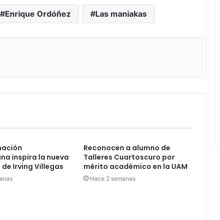
Enrique Ordóñez
Las maniakas
nación
Reconocen a alumno de
a inspira la nueva
Talleres Cuartoscuro por
de Irving Villegas
mérito académico en la UAM
anas
Hace 2 semanas