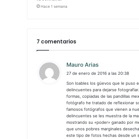
Hace 1 semana
7 comentarios
d
Mauro Arias
i
27 de enero de 2016 a las 20:38
c
Son loables los güevos que le puso e
e
delincuentes para dejarse fotografiar
:
formas, copiadas de las pandillas me
fotógrafo he tratado de reflexionar s
famosos fotógrafos que vienen a nue
delincuentes se les muestra de la ma
mostrando su «poder» ganado por medi
que unos pobres marginales desechado
este tipo de fotos hechas desde un so