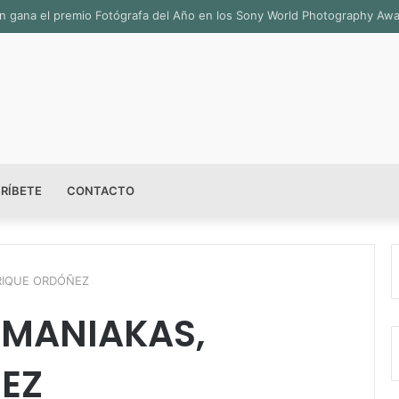
sala permanente «Pedro Valtierra» en la Fototeca de Zacatecas
RÍBETE
CONTACTO
RIQUE ORDÓÑEZ
 MANIAKAS,
EZ