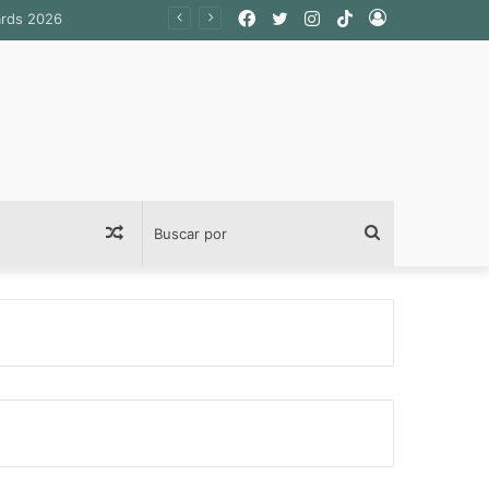
Facebook
Twitter
Instagram
TikTok
Acceso
Publicación
Buscar
al
por
azar