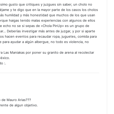
imo gusto que critiques y juzgues sin saber, un cholo no
éjame y te digo que en la mayor parte de los casos los cholos
más humildad y más honestidad que muchos de los que usan
porque haigas tenido malas experiencias con algunos de ellos
de echo no se si sepas de «Chola PinUp» es un grupo de
ar… Deberías investigar más antes de juzgar, y por si aparte
rios hacen eventos para recaudar ropa, juguetes, comida para
 para ayudar a algún albergue, no todo es violencia, no
ara Las Maniakas por poner su granito de arena al recolectar
éxico.
o :.
o de Mauro Arias???
rente de algun objetivo.