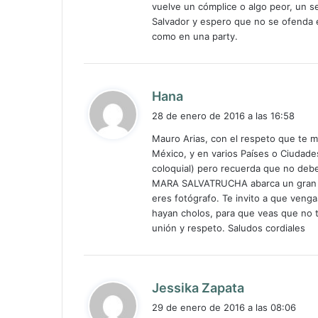
vuelve un cómplice o algo peor, un 
Salvador y espero que no se ofenda e
como en una party.
d
Hana
i
28 de enero de 2016 a las 16:58
c
Mauro Arias, con el respeto que te 
e
México, y en varios Países o Ciudade
:
coloquial) pero recuerda que no debe
MARA SALVATRUCHA abarca un gran ter
eres fotógrafo. Te invito a que veng
hayan cholos, para que veas que no t
unión y respeto. Saludos cordiales
d
Jessika Zapata
i
29 de enero de 2016 a las 08:06
c