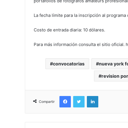
portafolios de fotógrafos amateurs profesional
La fecha límite para la inscripción al programa
Costo de entrada diaria: 10 dólares.
Para más información consulta el sitio oficial.
h
convocatorias
nueva york f
revision por
Facebook
Twitter
LinkedIn
Compartir