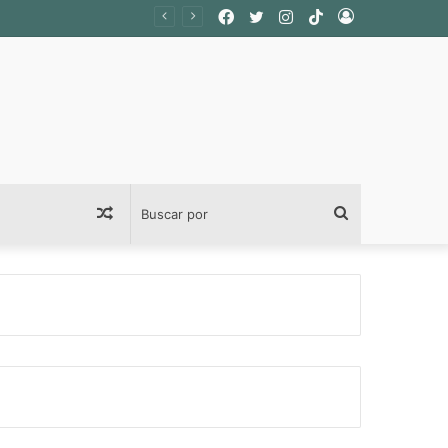
Facebook
Twitter
Instagram
TikTok
Acceso
Publicación
Buscar
al
por
azar