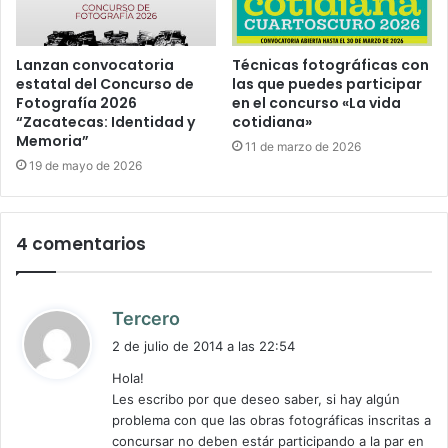
Lanzan convocatoria
Técnicas fotográficas con
estatal del Concurso de
las que puedes participar
Fotografía 2026
en el concurso «La vida
“Zacatecas: Identidad y
cotidiana»
Memoria”
11 de marzo de 2026
19 de mayo de 2026
4 comentarios
d
Tercero
i
2 de julio de 2014 a las 22:54
c
Hola!
e
Les escribo por que deseo saber, si hay algún
:
problema con que las obras fotográficas inscritas a
concursar no deben estár participando a la par en