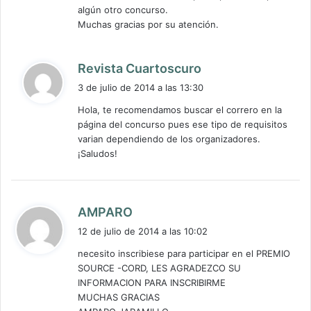
algún otro concurso.
Muchas gracias por su atención.
d
Revista Cuartoscuro
i
3 de julio de 2014 a las 13:30
c
Hola, te recomendamos buscar el correro en la
e
página del concurso pues ese tipo de requisitos
:
varian dependiendo de los organizadores.
¡Saludos!
d
AMPARO
i
12 de julio de 2014 a las 10:02
c
necesito inscribiese para participar en el PREMIO
e
SOURCE -CORD, LES AGRADEZCO SU
:
INFORMACION PARA INSCRIBIRME
MUCHAS GRACIAS