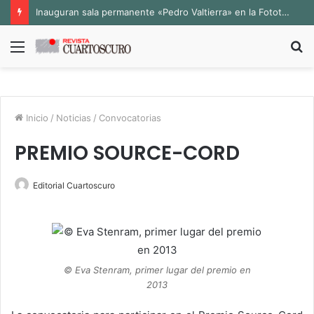
Inauguran sala permanente «Pedro Valtierra» en la Fototeca de Zacatecas
Menú
B
p
Inicio
/
Noticias
/
Convocatorias
PREMIO SOURCE-CORD
Editorial Cuartoscuro
© Eva Stenram, primer lugar del premio en
2013