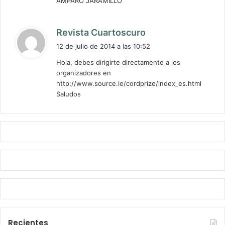
AMPARO JARAMILLO
d
Revista Cuartoscuro
i
12 de julio de 2014 a las 10:52
c
Hola, debes dirigirte directamente a los
e
organizadores en
:
http://www.source.ie/cordprize/index_es.html
Saludos
Recientes