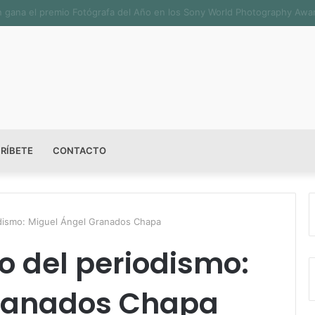
ala permanente «Pedro Valtierra» en la Fototeca de Zacatecas
RÍBETE
CONTACTO
odismo: Miguel Ángel Granados Chapa
o del periodismo:
Granados Chapa