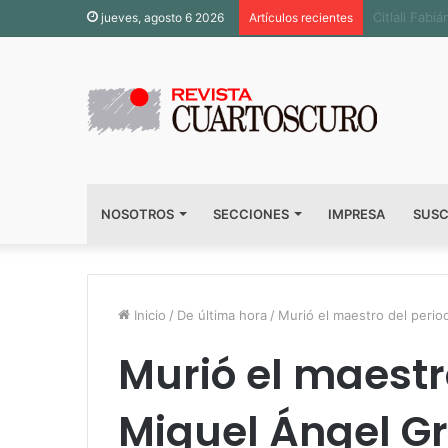
Inauguran s
jueves, agosto 6 2026
Artículos recientes
NOSOTROS
SECCIONES
IMPRESA
SUSC
Inicio
/
De última hora
/
Murió el maestro del peri
Murió el maestr
Miguel Ángel 