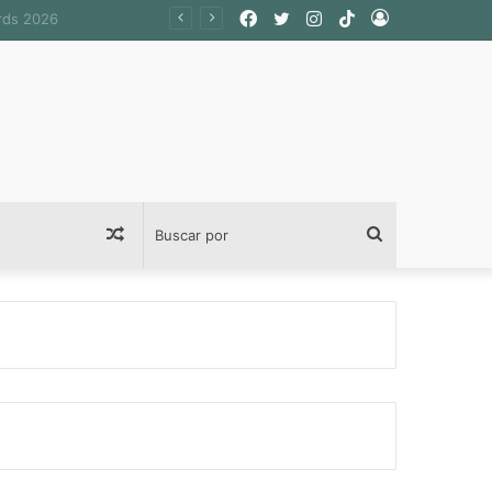
Facebook
Twitter
Instagram
TikTok
Acceso
Publicación
Buscar
al
por
azar