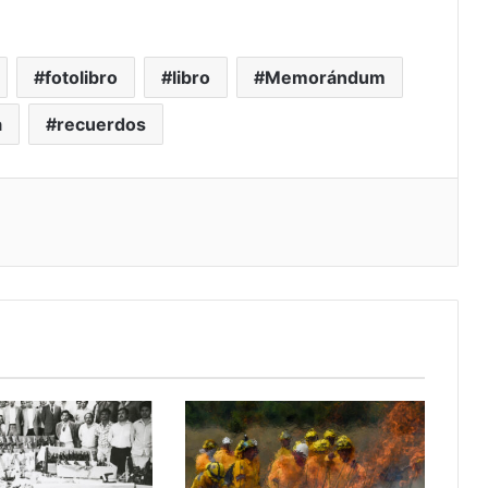
fotolibro
libro
Memorándum
a
recuerdos