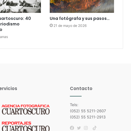
uartoscuro: 40
Una fotógrafa y sus pasos…
eriodismo
21 de mayo de 2026
o
manas
ervicios
Contacto
Tels:
(052) 55 5211-2607
(052) 55 5211-2913
TikTok