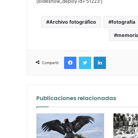
[slideshow_deploy id=’51223′]
Archivo fotográfico
fotografía
memori
Facebook
Twitter
LinkedIn
Compartir
Publicaciones relacionadas