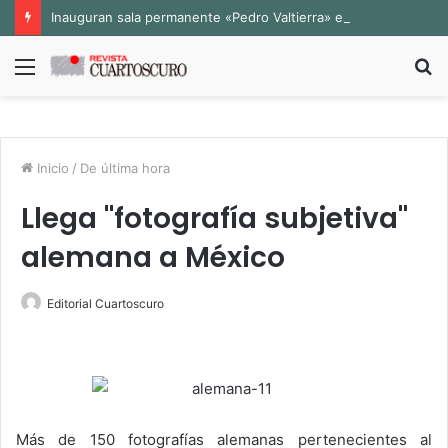
Inauguran sala permanente «Pedro Valtierra» en la Fototeca de Zacatecas
Menú
B
p
Inicio
/
De última hora
Llega "fotografía subjetiva"
alemana a México
Editorial Cuartoscuro
Más de 150 fotografías alemanas pertenecientes al