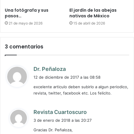
Una fotógrafa y sus
El jardín de las abejas
pasos…
nativas de México
21 de mayo de 2026
15 de abril de 2026
3 comentarios
d
Dr. Peñaloza
i
12 de diciembre de 2017 a las 08:58
c
excelente articulo deben subirlo a algun periodico,
e
revista, twitter, facebook etc. Los felicito.
:
d
Revista Cuartoscuro
i
3 de enero de 2018 a las 20:27
c
Gracias Dr. Peñaloza,
e