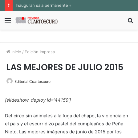
Inauguran sala permanente «Pedro Valtierra» en la Fototeca de Zacatecas
Menú
B
p
Inicio
/
Edición Impresa
LAS MEJORES DE JULIO 2015
Editorial Cuartoscuro
[slideshow_deploy id=’44159′]
Del circo sin animales a la fuga del chapo, la violencia en
el país y el escurridizo pastel del cumpleaños de Peña
Nieto. Las mejores imágenes de junio de 2015 por los