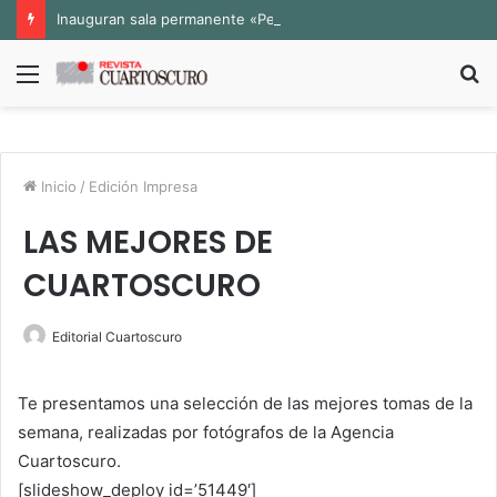
Inauguran sala permanente «Pedro Valtierra» en la Fototeca de Zacatecas
Menú
B
p
Inicio
/
Edición Impresa
LAS MEJORES DE
CUARTOSCURO
Editorial Cuartoscuro
Te presentamos una selección de las mejores tomas de la
semana, realizadas por fotógrafos de la Agencia
Cuartoscuro.
[slideshow_deploy id=’51449′]