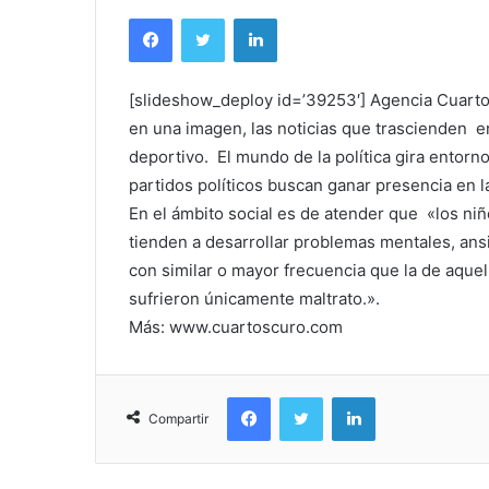
Facebook
Twitter
LinkedIn
[slideshow_deploy id=’39253′] Agencia Cuartos
en una imagen, las noticias que trascienden en 
deportivo. El mundo de la política gira entorno
partidos políticos buscan ganar presencia en 
En el ámbito social es de atender que «los ni
tienden a desarrollar problemas mentales, ansi
con similar o mayor frecuencia que la de aque
sufrieron únicamente maltrato.».
Más: www.cuartoscuro.com
Facebook
Twitter
LinkedIn
Compartir