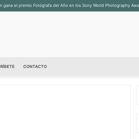
bián gana el premio Fotógrafa del Año en los Sony World Photography Aw
RÍBETE
CONTACTO