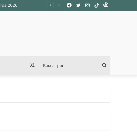
Facebook
Twitter
Instagram
TikTok
Acceso
ards 2026
Publicación
Buscar
al
por
azar