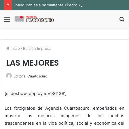
Inauguran sala permanente «Pedro Valtierra» en la Fototeca de Zacatecas
Menú
B
p
Inicio
/
Edición Impresa
LAS MEJORES
Editorial Cuartoscuro
[slideshow_deploy id=’36138′]
Los fotógrafos de Agencia Cuartoscuro, empeñados en
mostrar las mejores imágenes de los hechos
trascendentes en la vida política, social y económica del