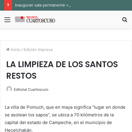
Inauguran sala permanente «Pedro Valtierra» en la Fototeca de Zacatecas
Menú
B
p
Inicio
/
Edición Impresa
LA LIMPIEZA DE LOS SANTOS
RESTOS
Editorial Cuartoscuro
La villa de Pomuch, que en maya significa “lugar en donde
se asolean los sapos”, se ubica a 70 kilómetros de la
capital del estado de Campeche, en el municipio de
Hecelchakán.