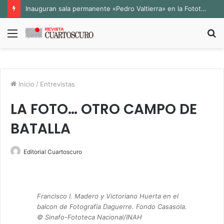
Inauguran sala permanente «Pedro Valtierra» en la Fototeca de Zacatecas
Menú
B
p
Inicio
/
Entrevistas
LA FOTO… OTRO CAMPO DE
BATALLA
Editorial Cuartoscuro
Francisco I. Madero y Victoriano Huerta en el
balcon de Fotografía Daguerre. Fondo Casasola.
© Sinafo-Fototeca Nacional/INAH