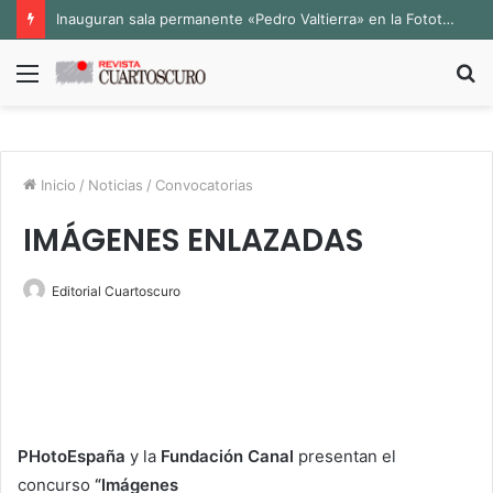
Inauguran sala permanente «Pedro Valtierra» en la Fototeca de Zacatecas
Menú
B
p
Inicio
/
Noticias
/
Convocatorias
IMÁGENES ENLAZADAS
Editorial Cuartoscuro
PHotoEspaña
y la
Fundación Canal
presentan el
concurso
“Imágenes