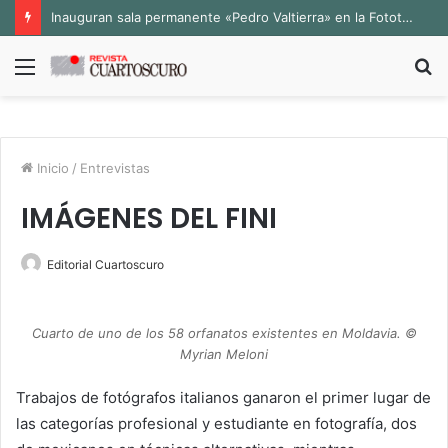
Inauguran sala permanente «Pedro Valtierra» en la Fototeca de Zacatecas
Menú
B
p
Inicio
/
Entrevistas
IMÁGENES DEL FINI
Editorial Cuartoscuro
Cuarto de uno de los 58 orfanatos existentes en Moldavia. ©
Myrian Meloni
Trabajos de fotógrafos italianos ganaron el primer lugar de
las categorías profesional y estudiante en fotografía, dos