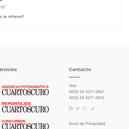
i
:17
c
o te refieres?
e
:
ervicios
Contacto
Tels:
(052) 55 5211-2607
(052) 55 5211-2913
TikTok
Facebook
Twitter
Instagram
Aviso de Privacidad