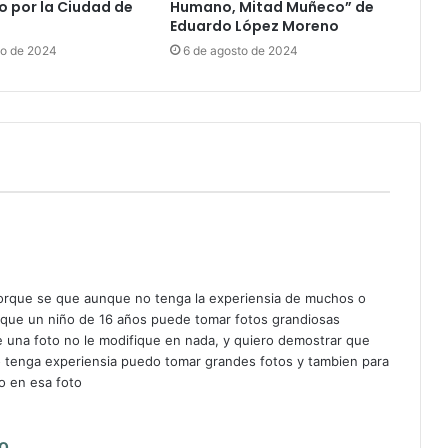
o por la Ciudad de
Humano, Mitad Muñeco” de
Eduardo López Moreno
to de 2024
6 de agosto de 2024
porque se que aunque no tenga la experiensia de muchos o
 que un niño de 16 años puede tomar fotos grandiosas
 una foto no le modifique en nada, y quiero demostrar que
 tenga experiensia puedo tomar grandes fotos y tambien para
o en esa foto
d
o