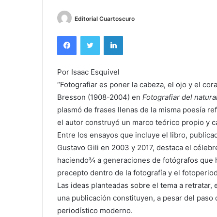
Editorial Cuartoscuro
Facebook
Twitter
LinkedIn
Por Isaac Esquivel
“Fotografiar es poner la cabeza, el ojo y el co
Bresson (1908-2004) en
Fotografiar del natura
plasmó de frases llenas de la misma poesía ref
el autor construyó un marco teórico propio y car
Entre los ensayos que incluye el libro, public
Gustavo Gili en 2003 y 2017, destaca el céleb
haciendo¾ a generaciones de fotógrafos que h
precepto dentro de la fotografía y el fotoperio
Las ideas planteadas sobre el tema a retratar, 
una publicación constituyen, a pesar del paso d
periodístico moderno.