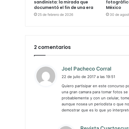
sandinista: la mirada que
fotográfic
documentó el fin de una era
México
25 de febrero de 2026
30 de agos
2 comentarios
d
Joel Pacheco Corral
i
22 de julio de 2017 a las 19:51
c
Quiero partisipar en este concurso 
e
una gran camara para tomar fotos se
:
probablemente y con un celular, tome
aunque nosea un periodista o que no
demostrar que es lo que yo interpret
Revista Cuartoscur