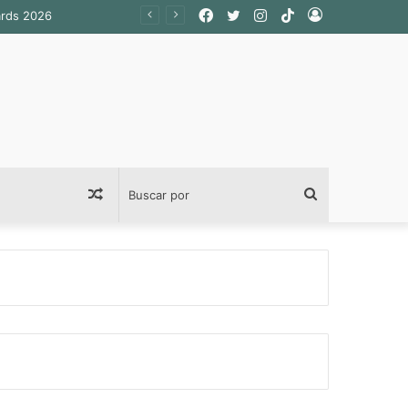
Facebook
Twitter
Instagram
TikTok
Acceso
Publicación
Buscar
al
por
azar