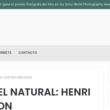
sala permanente «Pedro Valtierra» en la Fototeca de Zacatecas
RÍBETE
CONTACTO
RI CARTIER-BRESSON
L NATURAL: HENRI
ON