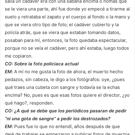
salía un cadáver era con una sábana encima o nomás que
se le viera una parte, ahí fue donde yo empecé a tirarme al
suelo y retrataba el zapato y el cuerpo al fondo o la mano y
que se viera otro tipo de foto; el cadáver cubierto y la
policía atrás, que se viera que estaban tomando datos,
posaban para mí, entonces, la foto quedaba espectacular,
porque no se veía el cadáver, pero ahí estaba, luego todos
me copiaron.
CO: Sobre la foto policiaca actual
EM
:
A mí no me gusta la foto de ahora, el muerto hecho
pedazos, sin cabeza, le digo a los fotógrafos: oye, ¿pues
qué traes una cubeta con sangre y todavía se la echas
encima? No, pues es que esas fotos quiere el director, ¿yo
qué hago?, responden.
CO: ¿A qué se debe que los periódicos pasaran de pedir
“ni una gota de sangre” a pedir los destrozados?
EM
:
Pues fue lo que no entendí, años después de que
dejé de trabajar se empezaron a publicar fotos de muertos