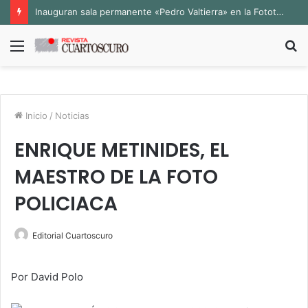
Inauguran sala permanente «Pedro Valtierra» en la Fototeca de Zacatecas
Menú
B
p
Inicio
/
Noticias
ENRIQUE METINIDES, EL
MAESTRO DE LA FOTO
POLICIACA
Editorial Cuartoscuro
Por David Polo