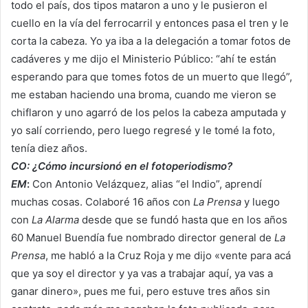
todo el país, dos tipos mataron a uno y le pusieron el
cuello en la vía del ferrocarril y entonces pasa el tren y le
corta la cabeza. Yo ya iba a la delegación a tomar fotos de
cadáveres y me dijo el Ministerio Público: “ahí te están
esperando para que tomes fotos de un muerto que llegó”,
me estaban haciendo una broma, cuando me vieron se
chiflaron y uno agarró de los pelos la cabeza amputada y
yo salí corriendo, pero luego regresé y le tomé la foto,
tenía diez años.
CO: ¿Cómo incursionó en el fotoperiodismo?
EM
:
Con Antonio Velázquez, alias “el Indio”, aprendí
muchas cosas. Colaboré 16 años con
La Prensa
y luego
con
La Alarma
desde que se fundó hasta que en los años
60 Manuel Buendía fue nombrado director general de
La
Prensa
, me habló a la Cruz Roja y me dijo «vente para acá
que ya soy el director y ya vas a trabajar aquí, ya vas a
ganar dinero», pues me fui, pero estuve tres años sin