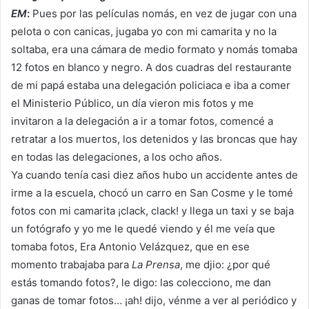
EM
:
Pues por las películas nomás, en vez de jugar con una
pelota o con canicas, jugaba yo con mi camarita y no la
soltaba, era una cámara de medio formato y nomás tomaba
12 fotos en blanco y negro. A dos cuadras del restaurante
de mi papá estaba una delegación policiaca e iba a comer
el Ministerio Público, un día vieron mis fotos y me
invitaron a la delegación a ir a tomar fotos, comencé a
retratar a los muertos, los detenidos y las broncas que hay
en todas las delegaciones, a los ocho años.
Ya cuando tenía casi diez años hubo un accidente antes de
irme a la escuela, chocó un carro en San Cosme y le tomé
fotos con mi camarita ¡clack, clack! y llega un taxi y se baja
un fotógrafo y yo me le quedé viendo y él me veía que
tomaba fotos, Era Antonio Velázquez, que en ese
momento trabajaba para
La Prensa
, me djio: ¿por qué
estás tomando fotos?, le digo: las colecciono, me dan
ganas de tomar fotos… ¡ah! dijo, vénme a ver al periódico y