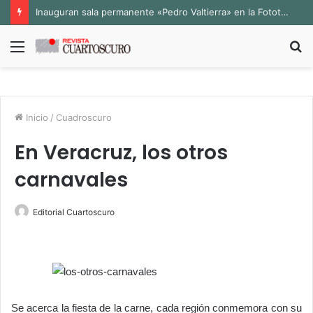
Inauguran sala permanente «Pedro Valtierra» en la Fototeca de Zacatecas
Menú
B
p
Inicio
/
Cuadroscuro
En Veracruz, los otros
carnavales
Editorial Cuartoscuro
Se acerca la fiesta de la carne, cada región conmemora con su