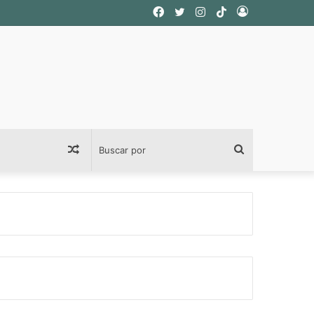
Facebook
Twitter
Instagram
TikTok
Acceso
Publicación
Buscar
al
por
azar